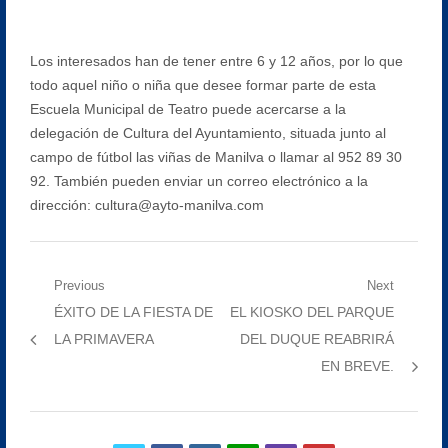
Los interesados han de tener entre 6 y 12 años, por lo que
todo aquel niño o niña que desee formar parte de esta
Escuela Municipal de Teatro puede acercarse a la
delegación de Cultura del Ayuntamiento, situada junto al
campo de fútbol las viñas de Manilva o llamar al 952 89 30
92. También pueden enviar un correo electrónico a la
dirección: cultura@ayto-manilva.com
Navegación
Previous
Next
Previous
Next
ÉXITO DE LA FIESTA DE
EL KIOSKO DEL PARQUE
de
post:
post:
LA PRIMAVERA
DEL DUQUE REABRIRÁ
entradas
EN BREVE.