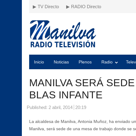
▶ TV Directo
▶ RADIO Directo
Inicio
Noticias
Plenos
Radio
Telev
MANILVA SERÁ SEDE
BLAS INFANTE
Published:
2 abril, 2014
20:19
La alcaldesa de Manilva, Antonia Muñoz, ha enviado una 
Manilva, será sede de una mesa de trabajo donde se se