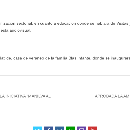
amización sectorial, en cuanto a educación donde se hablará de Visita
uesta audiovisual.
 Matilde, casa de veraneo de la familia Blas Infante, donde se inaugurar
Next
 INICIATIVA “MANILVA AL
APROBADA LA AMP
post: