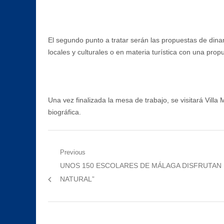
El segundo punto a tratar serán las propuestas de din
locales y culturales o en materia turística con una prop
Una vez finalizada la mesa de trabajo, se visitará Villa
biográfica.
Navegación
Previous
Previous
UNOS 150 ESCOLARES DE MÁLAGA DISFRUTAN LA
de
post:
NATURAL”
entradas