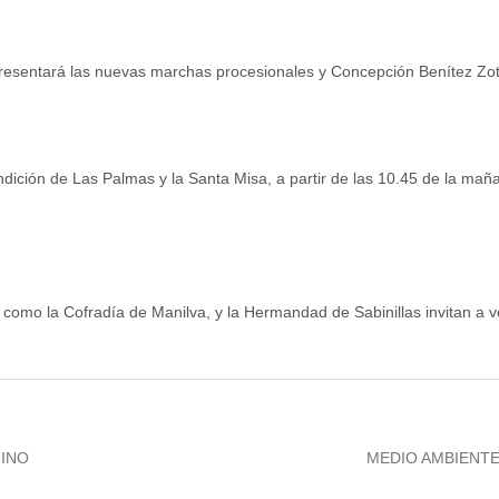
resentará las nuevas marchas procesionales y Concepción Benítez Zota
ción de Las Palmas y la Santa Misa, a partir de las 10.45 de la mañan
 como la Cofradía de Manilva, y la Hermandad de Sabinillas invitan a v
Next
UINO
MEDIO AMBIENTE
post: