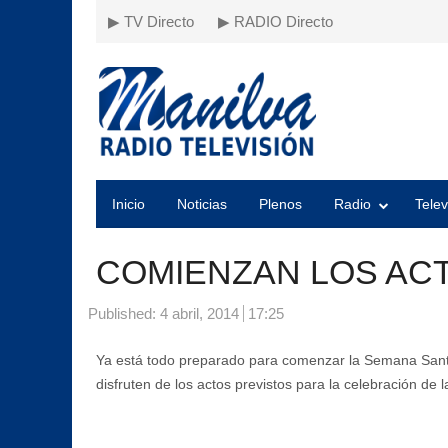
▶ TV Directo
▶ RADIO Directo
Inicio
Noticias
Plenos
Radio
Telev
COMIENZAN LOS AC
Published:
4 abril, 2014
17:25
Ya está todo preparado para comenzar la Semana Santa 
disfruten de los actos previstos para la celebración de