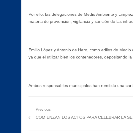
Por ello, las delegaciones de Medio Ambiente y Limpieza
materia de prevención, vigilancia y sanción de las inf
Emilio López y Antonio de Haro, como ediles de Medio A
ya que el utilizar bien los contenedores, depositando 
Ambos responsables municipales han remitido una carta 
Navegación
Previous
Previous
COMIENZAN LOS ACTOS PARA CELEBRAR LA S
de
post:
entradas