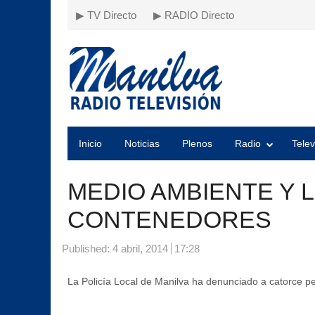
▶ TV Directo
▶ RADIO Directo
Inicio
Noticias
Plenos
Radio
Telev
MEDIO AMBIENTE Y 
CONTENEDORES
Published:
4 abril, 2014
17:28
La Policía Local de Manilva ha denunciado a catorce pe