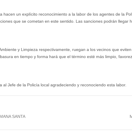
 hacen un explícito reconocimiento a la labor de los agentes de la Pol
racciones que se cometan en este sentido. Las sanciones podrán llegar 
mbiente y Limpieza respectivamente, ruegan a los vecinos que eviten es
la basura en tiempo y forma hará que el término esté más limpio, favor
al Jefe de la Policía local agradeciendo y reconociendo esta labor.
N
EMANA SANTA
M
p