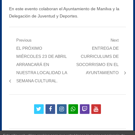
En este evento colaboran el Ayuntamiento de Manilva y la
Delegación de Juventud y Deportes.
Navegación
Previous
Next
Previous
Next
EL PRÓXIMO
ENTREGA DE
de
post:
post:
MIÉRCOLES 23 DE ABRIL
CURRICULUMS DE
entradas
ARRANCARÁ EN
SOCORRISMO EN EL
NUESTRA LOCALIDAD LA
AYUNTAMIENTO
SEMANA CULTURAL.
twitter
facebook
instagram
whatsapp
twitch
youtube