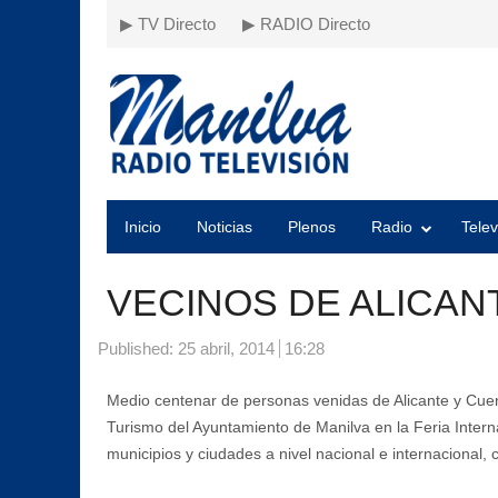
▶ TV Directo
▶ RADIO Directo
Inicio
Noticias
Plenos
Radio
Telev
VECINOS DE ALICAN
Published:
25 abril, 2014
16:28
Medio centenar de personas venidas de Alicante y Cuen
Turismo del Ayuntamiento de Manilva en la Feria Inter
municipios y ciudades a nivel nacional e internaciona