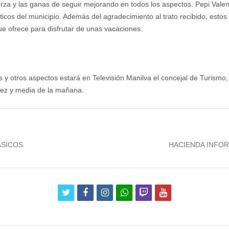
erza y las ganas de seguir mejorando en todos los aspectos. Pepi Valenz
ísticos del municipio. Además del agradecimiento al trato recibido, es
que ofrece para disfrutar de unas vacaciones.
 y otros aspectos estará en Televisión Manilva el concejal de Turismo
diez y media de la mañana.
Next
ÁSICOS
HACIENDA INFOR
post:
twitter
facebook
instagram
whatsapp
twitch
youtube