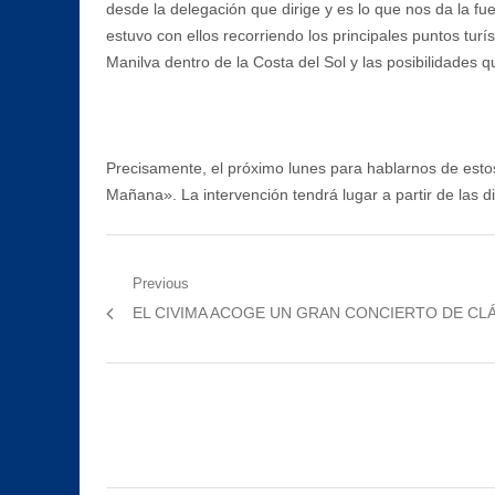
desde la delegación que dirige y es lo que nos da la fu
estuvo con ellos recorriendo los principales puntos tur
Manilva dentro de la Costa del Sol y las posibilidades 
Precisamente, el próximo lunes para hablarnos de estos
Mañana». La intervención tendrá lugar a partir de las 
Navegación
Previous
Previous
EL CIVIMA ACOGE UN GRAN CONCIERTO DE CL
de
post:
entradas