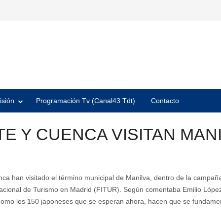
isión
Programación Tv (Canal43 Tdt)
Contacto
TE Y CUENCA VISITAN MAN
ca han visitado el término municipal de Manilva, dentro de la campañ
nacional de Turismo en Madrid (FITUR). Según comentaba Emilio López, 
l, como los 150 japoneses que se esperan ahora, hacen que se fundamen