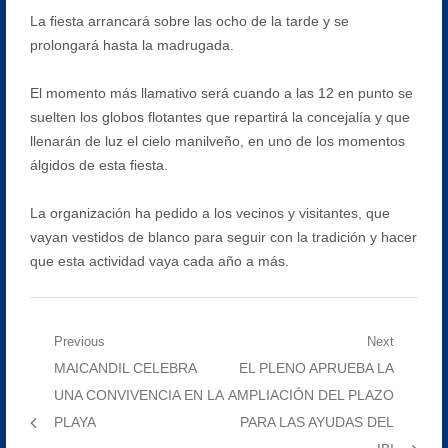
La fiesta arrancará sobre las ocho de la tarde y se
prolongará hasta la madrugada.
El momento más llamativo será cuando a las 12 en punto se
suelten los globos flotantes que repartirá la concejalía y que
llenarán de luz el cielo manilveño, en uno de los momentos
álgidos de esta fiesta.
La organización ha pedido a los vecinos y visitantes, que
vayan vestidos de blanco para seguir con la tradición y hacer
que esta actividad vaya cada año a más.
Navegación
Previous
Next
Previous
Next
MAICANDIL CELEBRA
EL PLENO APRUEBA LA
de
post:
post:
UNA CONVIVENCIA EN LA
AMPLIACIÓN DEL PLAZO
entradas
PLAYA
PARA LAS AYUDAS DEL