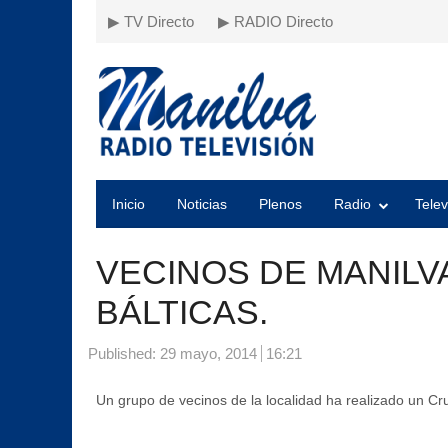
▶ TV Directo
▶ RADIO Directo
Inicio
Noticias
Plenos
Radio
Telev
VECINOS DE MANILV
BÁLTICAS.
Published:
29 mayo, 2014
16:21
Un grupo de vecinos de la localidad ha realizado un Cr