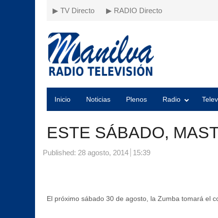
▶ TV Directo
▶ RADIO Directo
Inicio
Noticias
Plenos
Radio
Telev
ESTE SÁBADO, MAS
Published:
28 agosto, 2014
15:39
El próximo sábado 30 de agosto, la Zumba tomará el col