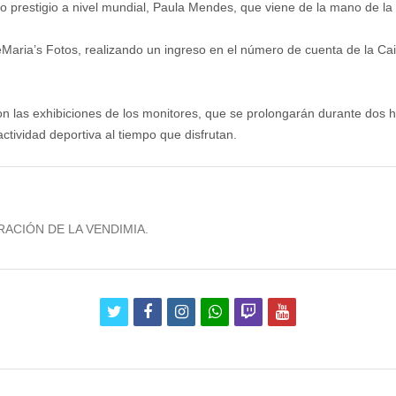
 prestigio a nivel mundial, Paula Mendes, que viene de la mano de la pr
eMaria’s Fotos, realizando un ingreso en el número de cuenta de la Ca
 con las exhibiciones de los monitores, que se prolongarán durante dos h
actividad deportiva al tiempo que disfrutan.
ACIÓN DE LA VENDIMIA.
twitter
facebook
instagram
whatsapp
twitch
youtube