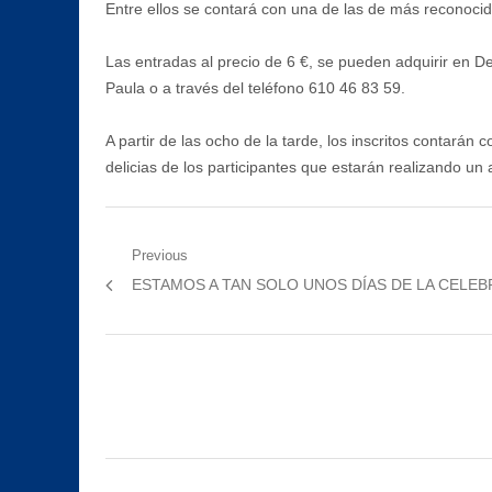
Entre ellos se contará con una de las de más reconocido
Las entradas al precio de 6 €, se pueden adquirir en D
Paula o a través del teléfono 610 46 83 59.
A partir de las ocho de la tarde, los inscritos contarán
delicias de los participantes que estarán realizando un 
Navegación
Previous
Previous
ESTAMOS A TAN SOLO UNOS DÍAS DE LA CELEBR
de
post:
entradas