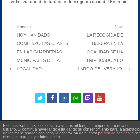
andaluza, que debutará este domingo en casa del Benamiel.
Navegación
Previous
Next
Previous
Next
HOY HAN DADO
LA RECOGIDA DE
de
post:
post:
COMIENZO LAS CLASES
BASURA EN LA
entradas
EN LAS GUARDERÍAS
LOCALIDAD SE HA
MUNICIPALES DE LA
TRIPLICADO A LO
LOCALIDAD.
LARGO DEL VERANO.
twitter
facebook
instagram
whatsapp
twitch
youtube
Este sitio web utiliza cookies para que usted tenga la mejor experiencia de
usuario. Si continúa navegando está dando su consentimiento para la aceptació
de las mencionadas cookies y la aceptación de nuestra
política de cookies
, pinc
el enlace para mayor información.
©
2026
Radio Televisión Municipal de Manilva