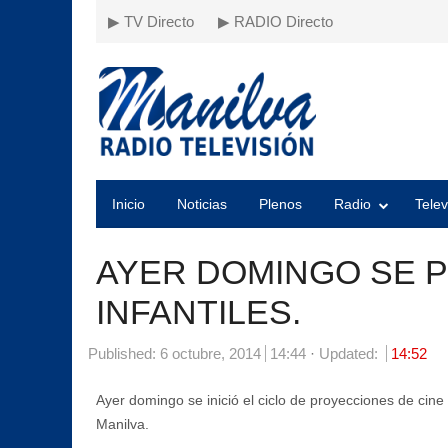
▶ TV Directo
▶ RADIO Directo
Inicio
Noticias
Plenos
Radio
Telev
AYER DOMINGO SE 
INFANTILES.
Published:
6 octubre, 2014
14:44
Updated:
14:52
Ayer domingo se inició el ciclo de proyecciones de cine 
Manilva.