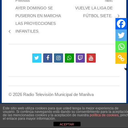
Navegación
Previous
Next
Previous
Next
AYER DOMINGO SE
VUELVE LA LIGA DE
de
post:
post:
PUSIERON EN MARCHA
FÚTBOL SIETE.
entradas
LAS PROYECCIONES
INFANTILES.
twitter
facebook
instagram
whatsapp
twitch
youtube
©
2026
Radio Televisión Municipal de Manilva
Este sitio web utiliza cookies para que usted tenga la mejor experiencia de
usuario. Si continúa navegando está dando su consentimiento para la aceptació
de las mencionadas cookies y la aceptación de nuestra
política de cookies
, pinc
el enlace para mayor información.
ACEPTAR