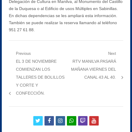
Delegación de Cultura en Manilva, al Monumento del Castillo
de la Duquesa o al Edificio de usos Múltiples en Sabinillas.
En dichas dependencias se les ampliará esta información.
También se puede realizar la reserva llamando al teléfono
951 27 61 88.
Navegación
Previous
Next
Previous
Next
EL 3 DE NOVIEMBRE
RTV MANILVA PASARÁ
de
post:
post:
COMIENZAN LOS
MAÑANA VIERNES DEL
entradas
TALLERES DE BOLILLOS
CANAL 43 AL 40.
Y CORTE Y
CONFECCIÓN.
twitter
facebook
instagram
whatsapp
twitch
youtube