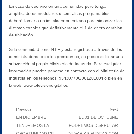
En caso de que viva en una comunidad pero tenga
amplificadores modulares o centralitas programables,
deberá llamar a un instalador autorizado para sintonizar los
distintos canales que definitivamente el 1 de enero cambian
de ubicación.
Si la comunidad tiene N.I.F y está registrada a través de los
administradores o de los presidentes, se puede solicitar una
subvención al propio Ministerio de Industria. Para cualquier
información pueden ponerse en contacto con el Ministerio de
Industria en los teléfonos: 954307796/901201004 o bien en
la web: www.televisiondigital.es
Navegación
Previous
Next
Previous
Next
EN DICIEMBRE
EL 31 DE OCTUBRE
de
post:
post:
TENDREMOS LA
PODREMOS DISFRUTAR
entradas
OPORTUNIDAD DE
DE VARIAS FIESTAS CON