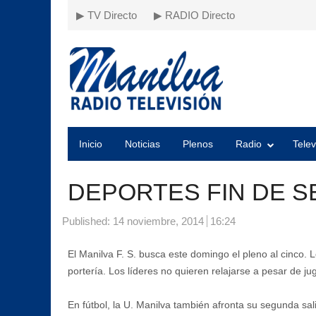
▶ TV Directo
▶ RADIO Directo
Inicio
Noticias
Plenos
Radio
Telev
DEPORTES FIN DE 
Published:
14 noviembre, 2014
16:24
El Manilva F. S. busca este domingo el pleno al cinco.
portería. Los líderes no quieren relajarse a pesar de j
En fútbol, la U. Manilva también afronta su segunda sali