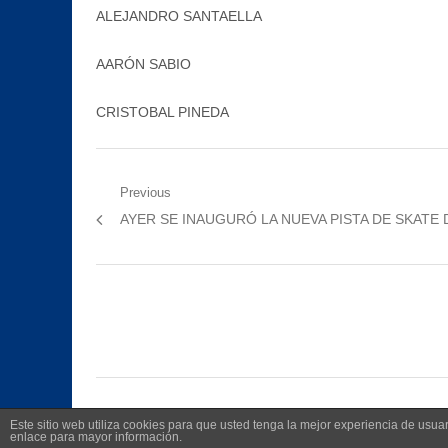
ALEJANDRO SANTAELLA
AARÓN SABIO
CRISTOBAL PINEDA
Navegación
Previous
Previous
AYER SE INAUGURÓ LA NUEVA PISTA DE SKATE D
de
post:
entradas
Este sitio web utiliza cookies para que usted tenga la mejor experiencia de us
enlace para mayor información.
©
2026
Radio Televisión Municipal de Manilva