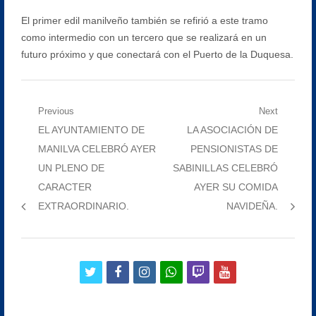
El primer edil manilveño también se refirió a este tramo
como intermedio con un tercero que se realizará en un
futuro próximo y que conectará con el Puerto de la Duquesa.
Navegación
Previous
Next
Previous
Next
EL AYUNTAMIENTO DE
LA ASOCIACIÓN DE
de
post:
post:
MANILVA CELEBRÓ AYER
PENSIONISTAS DE
entradas
UN PLENO DE
SABINILLAS CELEBRÓ
CARACTER
AYER SU COMIDA
EXTRAORDINARIO.
NAVIDEÑA.
twitter
facebook
instagram
whatsapp
twitch
youtube