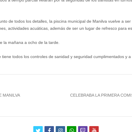
tados a tiempo parcial velarán por la seguridad de los bañistas en tur
nto de todos los detalles, la piscina municipal de Manilva vuelve a ser
nes, actividades acuáticas, además de ser un lugar de refresco para es
e la mañana a ocho de la tarde.
 tiene todos los controles de sanidad y seguridad cumplimentados y a pa
Next
E MANILVA
CELEBRABA LA PRIMERA COMI
post:
twitter
facebook
instagram
whatsapp
twitch
youtube