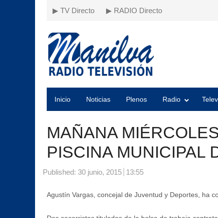
▶ TV Directo
▶ RADIO Directo
Inicio
Noticias
Plenos
Radio
Telev
MAÑANA MIÉRCOLES D
PISCINA MUNICIPAL 
Published:
30 junio, 2015
13:55
Agustín Vargas, concejal de Juventud y Deportes, ha co