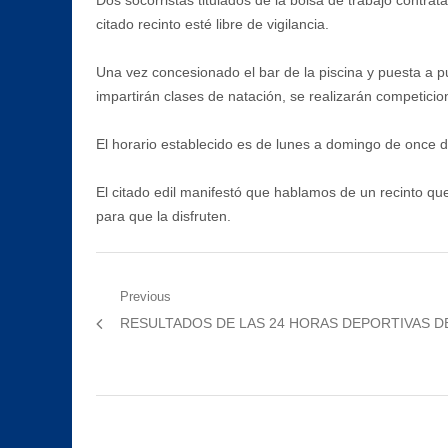
Dos socorristas titulados de la bolsa de trabajo contra
citado recinto esté libre de vigilancia.
Una vez concesionado el bar de la piscina y puesta a pu
impartirán clases de natación, se realizarán competicio
El horario establecido es de lunes a domingo de once d
El citado edil manifestó que hablamos de un recinto que
para que la disfruten.
Navegación
Previous
Previous
RESULTADOS DE LAS 24 HORAS DEPORTIVAS D
de
post:
entradas