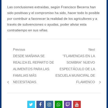
Las conclusiones extraídas, según Francisco Becerra han
sido positivas y el compromiso ha sido, hacer todo lo posible
por contribuir a favorecer la realidad de los agricultores y a
través de subvenciones o ayudas, poder aliviar esta
contratiempo en sus viñas.
Navegación
Previous
Next
Previous
Next
DESDE MAÑANA SE
“FLAMENCAS EN LA
de
post:
post:
REALIZA EL REPARTO DE
SOMBRA” NUEVO
entradas
ALIMENTOS PARA LAS
ESPECTÁCULO DE LA
FAMILIAS MÁS
ESCUELA MUNICIPAL DE
NECESITADAS.
FLAMENCO
twitter
facebook
instagram
whatsapp
twitch
youtube