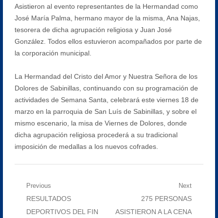
Asistieron al evento representantes de la Hermandad como
José María Palma, hermano mayor de la misma, Ana Najas,
tesorera de dicha agrupación religiosa y Juan José
González. Todos ellos estuvieron acompañados por parte de
la corporación municipal.
La Hermandad del Cristo del Amor y Nuestra Señora de los
Dolores de Sabinillas, continuando con su programación de
actividades de Semana Santa, celebrará este viernes 18 de
marzo en la parroquia de San Luís de Sabinillas, y sobre el
mismo escenario, la misa de Viernes de Dolores, donde
dicha agrupación religiosa procederá a su tradicional
imposición de medallas a los nuevos cofrades.
Navegación
Previous
Next
Previous
Next
RESULTADOS
275 PERSONAS
de
post:
post:
DEPORTIVOS DEL FIN
ASISTIERON A LA CENA