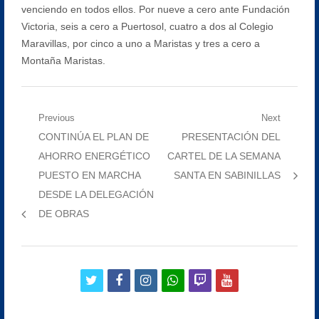
venciendo en todos ellos. Por nueve a cero ante Fundación
Victoria, seis a cero a Puertosol, cuatro a dos al Colegio
Maravillas, por cinco a uno a Maristas y tres a cero a
Montaña Maristas.
Navegación
Previous
Next
Previous
Next
CONTINÚA EL PLAN DE
PRESENTACIÓN DEL
de
post:
post:
AHORRO ENERGÉTICO
CARTEL DE LA SEMANA
entradas
PUESTO EN MARCHA
SANTA EN SABINILLAS
DESDE LA DELEGACIÓN
DE OBRAS
twitter
facebook
instagram
whatsapp
twitch
youtube