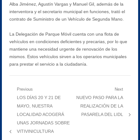
Alba Jiménez, Agustín Vargas y Manuel Gil, además de la
interventora y el secretario municipal en funciones, trató el
contrato de Suministro de un Vehículo de Segunda Mano.
La Delegación de Parque Móvil cuenta con una flota de
vehículos en condiciones deficientes y precarias, por lo que
mantiene una necesidad urgente de renovación de los
mismos. Estos vehículos sirven a los operarios municipales
para prestar el servicio a la ciudadanía.
Navegación
Previous
Next
Previous
Next
LOS DÍAS 20 Y 21 DE
NUEVO PASO PARA LA
de
post:
post:
MAYO, NUESTRA
REALIZACIÓN DE LA
entradas
LOCALIDAD ACOGERÁ
PASARELA DEL LIDL
UNAS JORNADAS SOBRE
VITIVINICULTURA