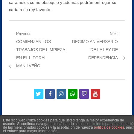
caramelos como obsequio y además podrán entregar su
carta a su rey favorito.
Navegación
Previous
Next
Previous
Next
COMIENZAN LOS
DECIMO ANIVERSARIO
de
post:
post:
TRABAJOS DE LIMPIEZA
DE LA LEY DE
entradas
EN EL LITORAL
DEPENDENCIA
MANILVEÑO
twitter
facebook
instagram
whatsapp
twitch
youtube
Este sitio web utiliza cookies para que usted tenga la mejor experiencia de
usuario. Si continúa navegando está dando su consentimiento para la aceptació
de las mencionadas cookies y la aceptación de nuestra
política de cookies
, pinc
el enlace para mayor información.
©
2026
Radio Televisión Municipal de Manilva