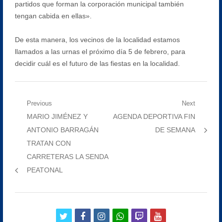
partidos que forman la corporación municipal también
tengan cabida en ellas».
De esta manera, los vecinos de la localidad estamos
llamados a las urnas el próximo día 5 de febrero, para
decidir cuál es el futuro de las fiestas en la localidad.
Navegación
Previous
Next
Previous
Next
MARIO JIMÉNEZ Y
AGENDA DEPORTIVA FIN
de
post:
post:
ANTONIO BARRAGÁN
DE SEMANA
entradas
TRATAN CON
CARRETERAS LA SENDA
PEATONAL
twitter
facebook
instagram
whatsapp
twitch
youtube