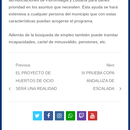
prioridad en los asuntos que necesiten. Esta ayuda se hará
extensiva a cualquier persona del municipio que con estas
características puedan acogerse el programa.
Además de la búsqueda de empleo también puede tramitar
incapacidades, cartel de minusválido, pensiones, etc.
Navegación
Previous
Next
Previous
Next
EL PROYECTO DE
III PRUEBA COPA
de
post:
post:
HUERTOS DE OCIO
ANDALUZA DE
entradas
SERÁ UNA REALIDAD
ESCALADA
twitter
facebook
instagram
whatsapp
twitch
youtube