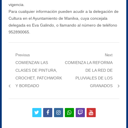
vigencia.
Para cualquier información pueden acudir a la delegación de
Cultura en el Ayuntamiento de Manilva, cuya concejala
delegada es Eva Galindo, o llamando al número de teléfono
952890065.
Navegación
Previous
Next
Previous
Next
COMIENZAN LAS
COMIENZA LA REFORMA
de
post:
post:
CLASES DE PINTURA,
DE LA RED DE
entradas
CROCHET, PATCHWORK
PLUVIALES DE LOS
Y BORDADO
GRANADOS
twitter
facebook
instagram
whatsapp
twitch
youtube