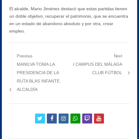
El alcalde, Mario Jiménez destacó que estas partidas tienen
un doble objetivo, recuperar el patrimonio, que se encuentra
en un estado de abandono absoluto y por otra, crear
empleo.
Navegación
Previous
Next
Previous
Next
MANILVA TOMA LA
I CAMPUS DEL MÁLAGA
de
post:
post:
PRESIDENCIA DE LA
CLUB FÚTBOL
entradas
RUTA BLAS INFANTE.
ALCALDÍA
twitter
facebook
instagram
whatsapp
twitch
youtube