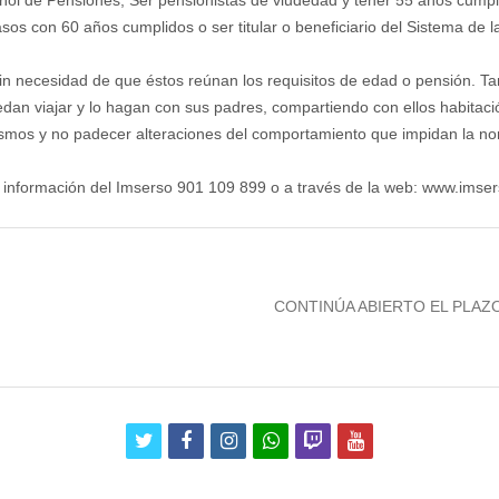
añol de Pensiones; Ser pensionistas de viudedad y tener 55 años cumpl
sos con 60 años cumplidos o ser titular o beneficiario del Sistema de 
n necesidad de que éstos reúnan los requisitos de edad o pensión. Tam
dan viajar y lo hagan con sus padres, compartiendo con ellos habitaci
mismos y no padecer alteraciones del comportamiento que impidan la no
e información del Imserso 901 109 899 o a través de la web: www.imser
Next
CONTINÚA ABIERTO EL PLAZ
post:
twitter
facebook
instagram
whatsapp
twitch
youtube