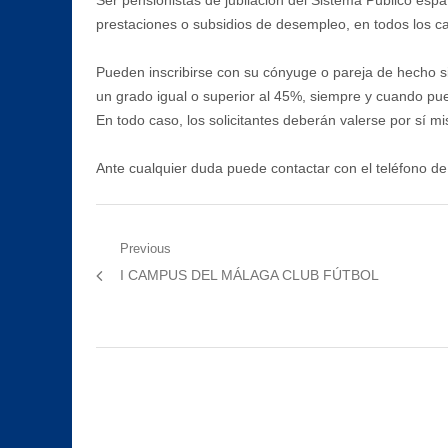
Ser pensionistas de jubilación del Sistema Público esp
prestaciones o subsidios de desempleo, en todos los ca
Pueden inscribirse con su cónyuge o pareja de hecho si
un grado igual o superior al 45%, siempre y cuando pue
En todo caso, los solicitantes deberán valerse por sí 
Ante cualquier duda puede contactar con el teléfono d
Navegación
Previous
Previous
I CAMPUS DEL MÁLAGA CLUB FÚTBOL
de
post:
entradas