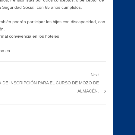
idos; Pensionistas por otros conceptos, o perceptor de
la Seguridad Social, con 65 años cumplidos.
bién podrán participar los hijos con discapacidad, con
ón.
rmal convivencia en los hoteles
so.es.
Next
O DE INSCRIPCIÓN PARA EL CURSO DE MOZO DE
ALMACÉN.