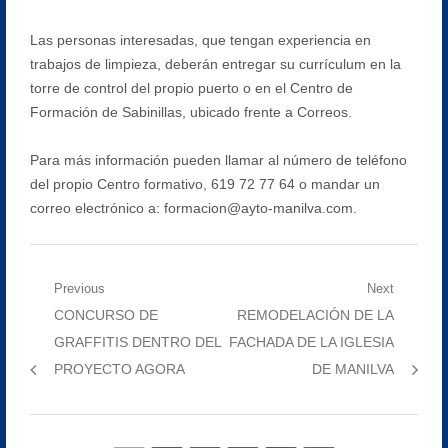
Las personas interesadas, que tengan experiencia en
trabajos de limpieza, deberán entregar su currículum en la
torre de control del propio puerto o en el Centro de
Formación de Sabinillas, ubicado frente a Correos.
Para más información pueden llamar al número de teléfono
del propio Centro formativo, 619 72 77 64 o mandar un
correo electrónico a: formacion@ayto-manilva.com.
Navegación
Previous
Next
Previous
Next
CONCURSO DE
REMODELACIÓN DE LA
de
post:
post:
GRAFFITIS DENTRO DEL
FACHADA DE LA IGLESIA
entradas
PROYECTO AGORA
DE MANILVA