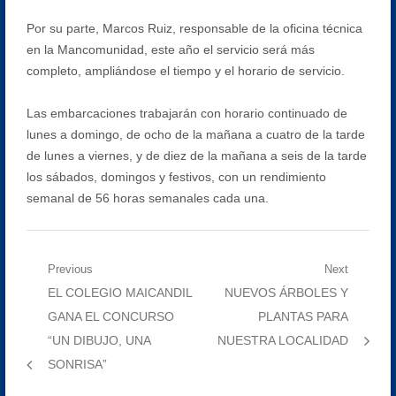
Por su parte, Marcos Ruiz, responsable de la oficina técnica
en la Mancomunidad, este año el servicio será más
completo, ampliándose el tiempo y el horario de servicio.
Las embarcaciones trabajarán con horario continuado de
lunes a domingo, de ocho de la mañana a cuatro de la tarde
de lunes a viernes, y de diez de la mañana a seis de la tarde
los sábados, domingos y festivos, con un rendimiento
semanal de 56 horas semanales cada una.
Navegación
Previous
Next
Previous
Next
EL COLEGIO MAICANDIL
NUEVOS ÁRBOLES Y
de
post:
post:
GANA EL CONCURSO
PLANTAS PARA
entradas
“UN DIBUJO, UNA
NUESTRA LOCALIDAD
SONRISA”