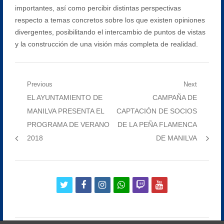
importantes, así como percibir distintas perspectivas
respecto a temas concretos sobre los que existen opiniones
divergentes, posibilitando el intercambio de puntos de vistas
y la construcción de una visión más completa de realidad.
Navegación
Previous
Next
Previous
Next
EL AYUNTAMIENTO DE
CAMPAÑA DE
de
post:
post:
MANILVA PRESENTA EL
CAPTACIÓN DE SOCIOS
entradas
PROGRAMA DE VERANO
DE LA PEÑA FLAMENCA
2018
DE MANILVA
twitter
facebook
instagram
whatsapp
twitch
youtube