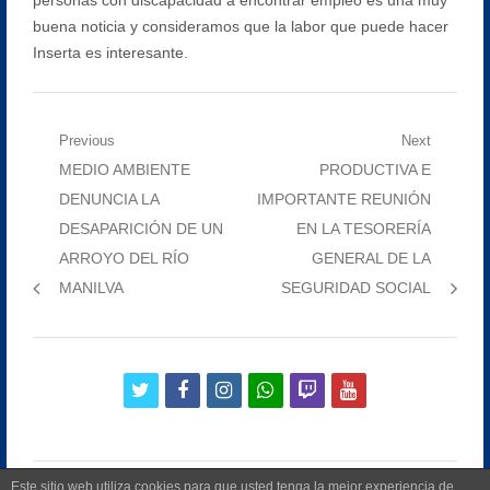
buena noticia y consideramos que la labor que puede hacer
Inserta es interesante.
Navegación
Previous
Next
Previous
Next
MEDIO AMBIENTE
PRODUCTIVA E
de
post:
post:
DENUNCIA LA
IMPORTANTE REUNIÓN
entradas
DESAPARICIÓN DE UN
EN LA TESORERÍA
ARROYO DEL RÍO
GENERAL DE LA
MANILVA
SEGURIDAD SOCIAL
twitter
facebook
instagram
whatsapp
twitch
youtube
Este sitio web utiliza cookies para que usted tenga la mejor experiencia de