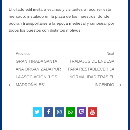
El citado edil invita a vecinos y visitantes a recorrer este
mercado, instalado en la plaza de los maestros, donde
podrán transportarse a la época medieval y curiosear por
todos los puestos con distintos motivos.
Navegación
Previous
Next
Previous
Next
GRAN TIRADA SANTA
TRABAJOS DE ENDESA
de
post:
post:
ANA ORGANIZADA POR
PARA RESTABLECER LA
entradas
LA ASOCIACIÓN “LOS
NORMALIDAD TRAS EL
MADROÑALES”
INCENDIO
twitter
facebook
instagram
whatsapp
twitch
youtube