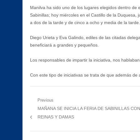
Manilva ha sido uno de los lugares elegidos dentro de es
Sabinillas; hoy miércoles en el Castillo de la Duquesa
a dos de la tarde y de cinco a ocho y media de la tarde.
Diego Urieta y Eva Galindo, ediles de las citadas dele
beneficiará a grandes y pequeños.
Los responsables de impartir la iniciativa, nos hablaba
Con este tipo de iniciativas se trata de que además de 
Navegación
Previous
Previous
MAÑANA SE INICIA LA FERIA DE SABINILLAS C
de
post:
REINAS Y DAMAS
entradas