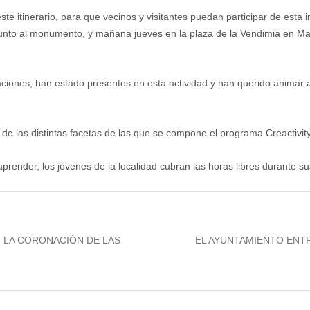
te itinerario, para que vecinos y visitantes puedan participar de esta i
, junto al monumento, y mañana jueves en la plaza de la Vendimia en Ma
gaciones, han estado presentes en esta actividad y han querido animar 
n de las distintas facetas de las que se compone el programa Creactivit
aprender, los jóvenes de la localidad cubran las horas libres durante su
Next
ON LA CORONACIÓN DE LAS
EL AYUNTAMIENTO ENTR
post: