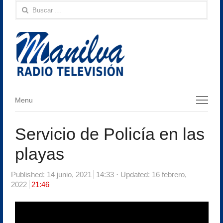
Buscar:
Menu
Menu
Servicio de Policía en las
playas
Published:
14 junio, 2021
14:33
Updated: 16 febrero,
2022
21:46