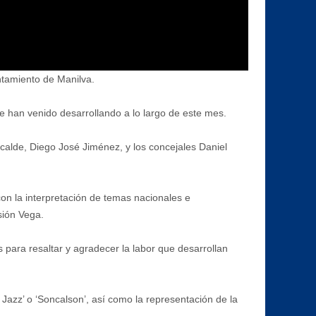
untamiento de Manilva.
e han venido desarrollando a lo largo de este mes.
lcalde, Diego José Jiménez, y los concejales Daniel
con la interpretación de temas nacionales e
sión Vega.
s para resaltar y agradecer la labor que desarrollan
Jazz’ o ‘Soncalson’, así como la representación de la