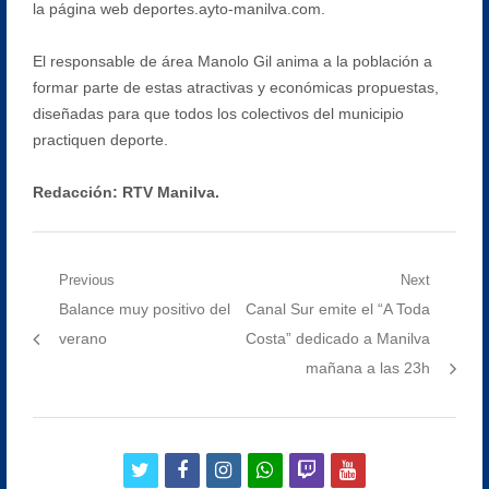
la página web deportes.ayto-manilva.com.
El responsable de área Manolo Gil anima a la población a
formar parte de estas atractivas y económicas propuestas,
diseñadas para que todos los colectivos del municipio
practiquen deporte.
Redacción: RTV Manilva.
Navegación
Previous
Next
Previous
Next
Balance muy positivo del
Canal Sur emite el “A Toda
de
post:
post:
verano
Costa” dedicado a Manilva
entradas
mañana a las 23h
twitter
facebook
instagram
whatsapp
twitch
youtube