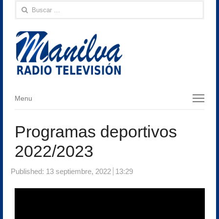
Buscar:
Menu
Menu
Programas deportivos
2022/2023
Published:
13 septiembre, 2022
13:29