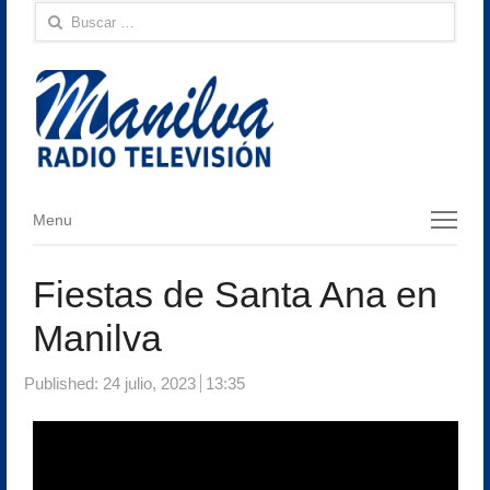
Buscar:
Menu
Menu
Fiestas de Santa Ana en
Manilva
Published:
24 julio, 2023
13:35