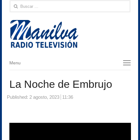
Buscar:
Menu
Menu
La Noche de Embrujo
Published:
2 agosto, 2023
11:36