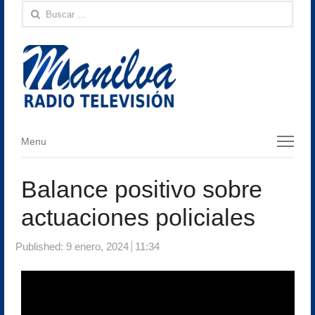
Buscar:
Menu
Menu
Balance positivo sobre
actuaciones policiales
Published:
9 enero, 2024
11:34