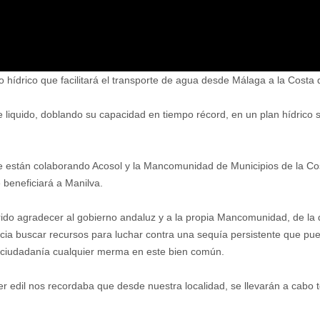
o hídrico que facilitará el transporte de agua desde Málaga a la Cost
te liquido, doblando su capacidad en tiempo récord, en un plan hídrico
e están colaborando Acosol y la Mancomunidad de Municipios de la Cos
 beneficiará a Manilva.
do agradecer al gobierno andaluz y a la propia Mancomunidad, de la q
cia buscar recursos para luchar contra una sequía persistente que pued
a ciudadanía cualquier merma en este bien común.
er edil nos recordaba que desde nuestra localidad, se llevarán a cabo