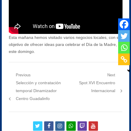
Esta mañana hemos visitado varios negocios locales, con el
objetivo de ofrecer ideas para celebrar el Día de la Madre,
este domingo.
Navegación
Previous
Next
Previous
Next
Selección y contratación
Spot XVI Encuentro
de
post:
post:
temporal Dinamizador
Internacional
entradas
Centro Guadalinfo
twitter
facebook
instagram
whatsapp
twitch
youtube