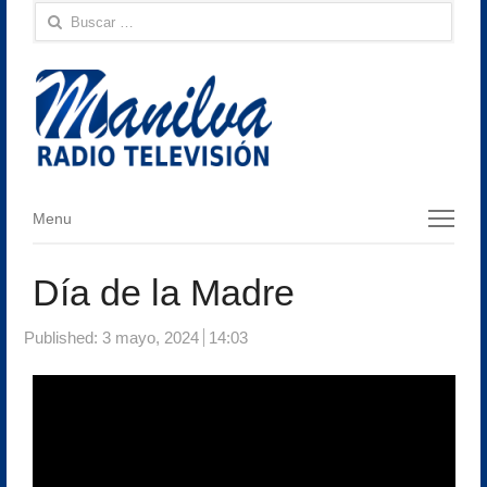
Buscar:
Menu
Menu
Día de la Madre
Published:
3 mayo, 2024
14:03