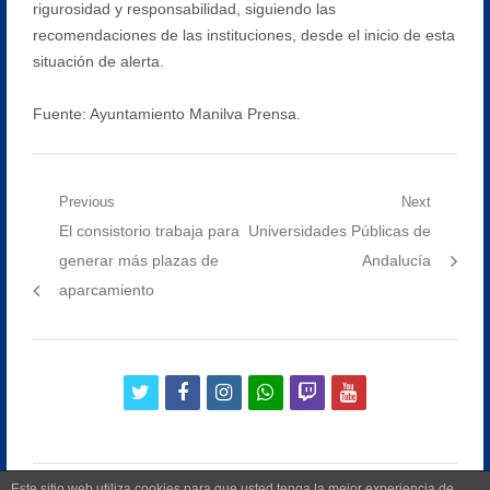
rigurosidad y responsabilidad, siguiendo las
recomendaciones de las instituciones, desde el inicio de esta
situación de alerta.
Fuente: Ayuntamiento Manilva Prensa.
Navegación
Previous
Next
Previous
Next
El consistorio trabaja para
Universidades Públicas de
de
post:
post:
generar más plazas de
Andalucía
entradas
aparcamiento
twitter
facebook
instagram
whatsapp
twitch
youtube
Este sitio web utiliza cookies para que usted tenga la mejor experiencia de