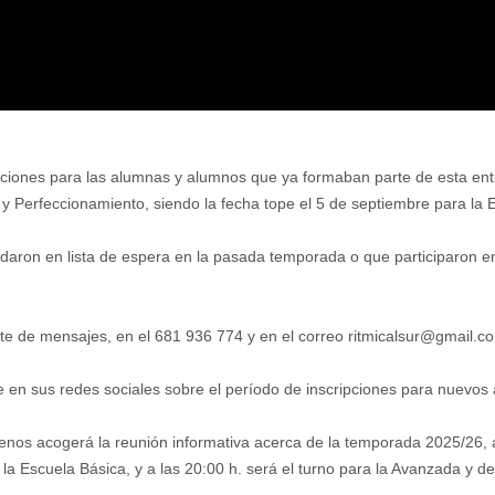
ciones para las alumnas y alumnos que ya formaban parte de esta entida
 Perfeccionamiento, siendo la fecha tope el 5 de septiembre para la 
daron en lista de espera en la pasada temporada o que participaron en
e de mensajes, en el 681 936 774 y en el correo ritmicalsur@gmail.c
 en sus redes sociales sobre el período de inscripciones para nuevos
lenos acogerá la reunión informativa acerca de la temporada 2025/26, a
a la Escuela Básica, y a las 20:00 h. será el turno para la Avanzada y 