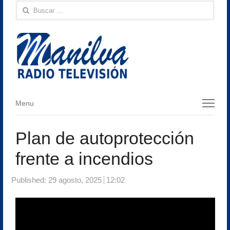
Buscar:
Menu
Menu
Plan de autoprotección
frente a incendios
Published:
29 agosto, 2025
12:02