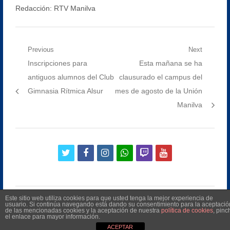
Redacción: RTV Manilva
Navegación
Previous
Next
Previous
Next
Inscripciones para
Esta mañana se ha
de
post:
post:
antiguos alumnos del Club
clausurado el campus del
entradas
Gimnasia Rítmica Alsur
mes de agosto de la Unión
Manilva
twitter
facebook
instagram
whatsapp
twitch
youtube
Este sitio web utiliza cookies para que usted tenga la mejor experiencia de
usuario. Si continúa navegando está dando su consentimiento para la aceptació
de las mencionadas cookies y la aceptación de nuestra
política de cookies
, pinc
el enlace para mayor información.
©
2026
Radio Televisión Municipal de Manilva
ACEPTAR