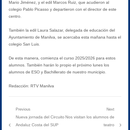
Mario Jiménez, y el edil Marcos Ruiz, que acudieron al
colegio Pablo Picasso y departieron con el director de este
centro.
También la edil Laura Salazar, delegada de educación del
Ayuntamiento de Manilva, se acercaba esta mañana hasta el
colegio San Luis.
De esta manera, comienza el curso 2025/2026 para estos
alumnos. También harán lo propio el próximo lunes los
alumnos de ESO y Bachillerato de nuestro municipio.
Redacción: RTV Manilva
Navegación
Previous
Next
Previous
Next
Nueva jornada del Circuito
Nos visitan los alumnos de
de
post:
post:
Andaluz Costa del SUP
teatro