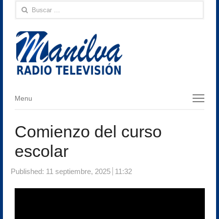
Buscar:
Menu
Menu
Comienzo del curso
escolar
Published:
11 septiembre, 2025
11:32