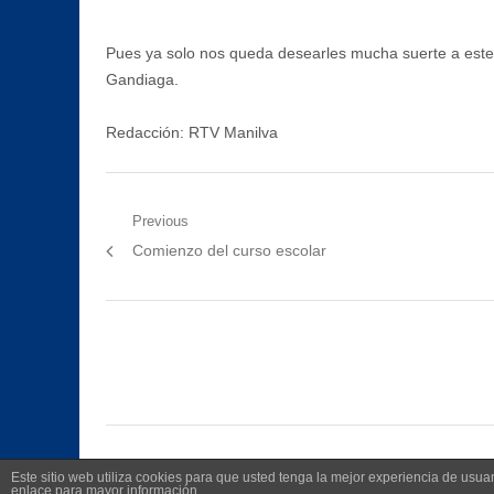
Pues ya solo nos queda desearles mucha suerte a este 
Gandiaga.
Redacción: RTV Manilva
Navegación
Previous
Previous
Comienzo del curso escolar
de
post:
entradas
Este sitio web utiliza cookies para que usted tenga la mejor experiencia de us
enlace para mayor información.