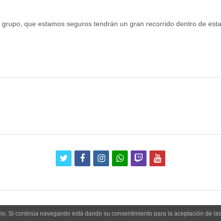
grupo, que estamos seguros tendrán un gran recorrido dentro de esta 
twitter
facebook
instagram
whatsapp
twitch
youtube
uario. Si continúa navegando está dando su consentimiento para la aceptación de l