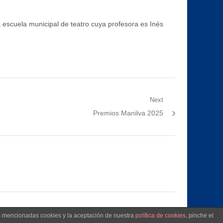
escuela municipal de teatro cuya profesora es Inés
Next
Next
Premios Manilva 2025
post:
as mencionadas cookies y la aceptación de nuestra
política de cookies
, pinche el