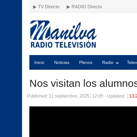
▶ TV Directo
▶ RADIO Directo
Inicio
Noticias
Plenos
Radio
Telev
Nos visitan los alumnos
Published:
11 septiembre, 2025
12:09
Updated:
13: