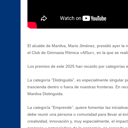
El alcalde de Manilva, Mario Jiménez, presidió ayer la 
el Club de Gimnasia Rítmica «AlSur», en la que se real
Los premios de este 2025 han recaído por categorías en
La categoría “Distinguida”, es especialmente singular po
trascienda dentro o fuera de nuestras fronteras. En reco
Manilva Distinguida.
La categoría “Emprende”, quiere fomentar las iniciativa
debe reunir una persona o comunidad para llevar al éxit
creatividad, innovación y, muy especialmente, el impa
progreso y potenciadora de la economía, se concede es