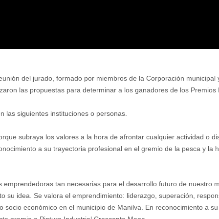
reunión del jurado, formado por miembros de la Corporación municipal y
izaron las propuestas para determinar a los ganadores de los Premios 
 las siguientes instituciones o personas.
rque subraya los valores a la hora de afrontar cualquier actividad o disc
nocimiento a su trayectoria profesional en el gremio de la pesca y la h
s emprendedoras tan necesarias para el desarrollo futuro de nuestro mu
o su idea. Se valora el emprendimiento: liderazgo, superación, respons
cto socio económico en el municipio de Manilva. En reconocimiento a
te premio a Pintura Industrial Crescente Mena.