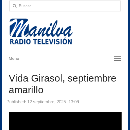
Buscar:
Menu
Menu
Vida Girasol, septiembre
amarillo
Published:
12 septiembre, 2025
13:09