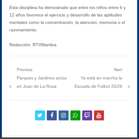
Esta disciplina ha demostrado que entre los niños entre 6 y
12 años favorece el ejercicio y desarrollo de las aptitudes
mentales como la concentración, la atención, memoria o el
razonamiento.
Redacción: RTVManilva
Navegación
Previous
Next
Previous
Next
Parques y Jardines actúa
Ya está en marcha la
de
post:
post:
en Juan de La Rosa
Escuela de Fútbol 25/26
entradas
twitter
facebook
instagram
whatsapp
twitch
youtube