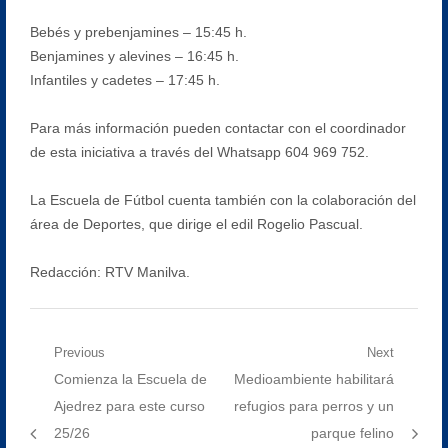
Bebés y prebenjamines – 15:45 h.
Benjamines y alevines – 16:45 h.
Infantiles y cadetes – 17:45 h.
Para más información pueden contactar con el coordinador
de esta iniciativa a través del Whatsapp 604 969 752.
La Escuela de Fútbol cuenta también con la colaboración del
área de Deportes, que dirige el edil Rogelio Pascual.
Redacción: RTV Manilva.
Navegación
Previous
Next
Previous
Next
Comienza la Escuela de
Medioambiente habilitará
de
post:
post:
Ajedrez para este curso
refugios para perros y un
entradas
25/26
parque felino